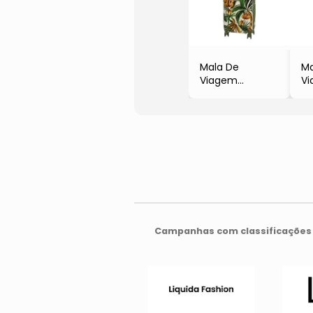
Mala De
Ma
Viagem
Vi
Pequena
- 
- Verde Escuro
& 
& Amarela
- 
- 57x36x24cm
Campanhas com classificações 