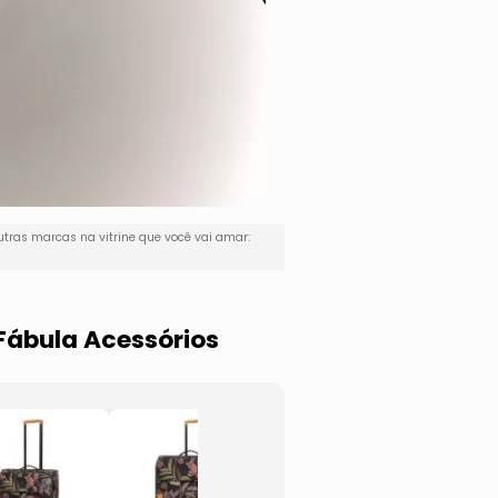
tras marcas na vitrine que você vai amar:
Fábula Acessórios
Mala De
Mala 
Viagem
Viage