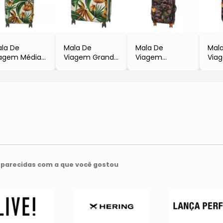
la De
Mala De
Mala De
Mal
agem Média
Viagem Grande
Viagem
Via
Verde Escuro
- Verde Escuro
Pequena
- Pr
Amarela
& Amarela
- Preta & Verde
- 6
67x41x29cm
- 77x46x32cm
- 57x36x24cm
parecidas com a que você gostou