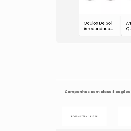
Óculos De Sol
A
Arredondado
Qu
- Preto
Óc
- 
Pr
Campanhas com classificações 