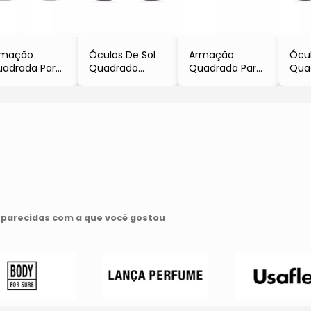
rmação
Óculos De Sol
Armação
Ócul
adrada Para
Quadrado
Quadrada Para
Qua
ulos De Grau
- Preto &
Óculos De Grau
- Pr
Rosa &
Prateado
- Dourada &
ateada
Preta
parecidas com a que você gostou