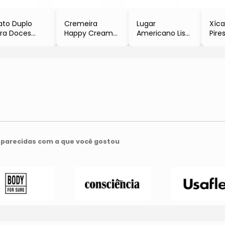
ato Duplo
Cremeira
Lugar
Xíc
ra Doces
Happy Cream
Americano Liso
Pire
Incolor &
- Branca &
- Azul Claro
- Br
ateado
Preta
- 45x30cm
Mar
 26xØ28cm
- 12,5x9x8cm
- 2
parecidas com a que você gostou