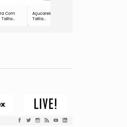
ara Com
Açucareiro
s Talita
Talita
anca &
- Off White &
rom Escuro
Marrom Escuro
00ml
- 300ml