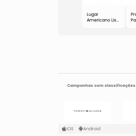
Lugar
Pr
Americano Liso
Pa
- Laranja Claro
- 
- 45x30cm
Pr
-
Campanhas com classificações 
iOS
Android