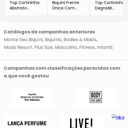
Top Cortininha
Biquíni Frente
Top Cortininha
Abstrato
Única Com
Degradê
- Pink & Azul
Tanga
- Rosa & Laranja
Turquesa
- Preto & Rosa
- Lua Morena
- Lua Morena
- Silvia Schaefer
Catálogos de campanhas anteriores
Monte Seu Biquíni
Biquínis
Bodies & Maiôs
Moda Resort
Plus Size
Masculino
Fitness
Infantil
Campanhas com classificações parecidas com
a que você gostou