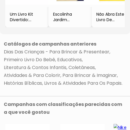
Um Livro Kit
Escolinha
Não Abra Este
Divertido:
Jardim
Livro De
Princesas
Educação
Atividades Com
- Brijbasi
Infantil
Adesivos
- Finzetto, Maria
- Happy Books
Angela
Catálogos de campanhas anteriores
- Todolivro©
Dias Das Crianças - Para Brincar & Presentear
Primeiro Livro Do Bebê
Educativos
Literatura & Contos Infantis
Coletâneas
Atividades & Para Colorir
Para Brincar & Imaginar
Histórias Bíblicas
Livros & Atividades Para Os Papais
Campanhas com classificações parecidas com
a que você gostou