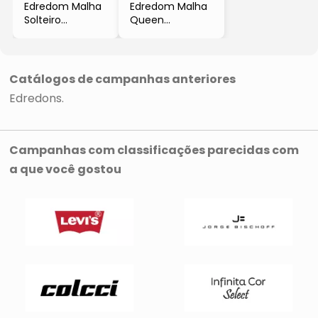
Edredom Malha
Edredom Malha
Solteiro
Queen
- Cinza
- Cinza
- 150x220cm
- 220x240cm
- Buettner
- Buettner
Catálogos de campanhas anteriores
Edredons
Campanhas com classificações parecidas com
a que você gostou