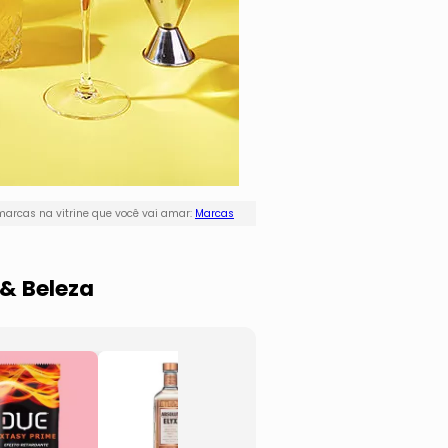
arcas na vitrine que você vai amar:
Marcas
& Beleza
Whisky Drurys
Sky V
- 900ml
- EUA
- Campari
- 980