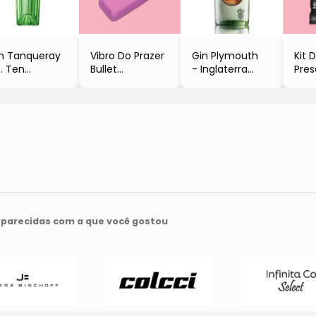
n Tanqueray
Vibro Do Prazer
Gin Plymouth
Kit 
. Ten
Bullet
- Inglaterra
Pres
Inglaterra,
- Rosa
- 750ml
Due 
ndres
- 10,5x18,5x3cm
- Pernod Ricard
Pri
750ml
- Adão e Eva
- 3 
Diageo
- Ad
parecidas com a que você gostou