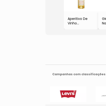
Aperitivo De
Gi
Vinho
No
Composto
- 
Branco Lillet
Lo
- França,
- 
Bordeaux
- 
- 750ml
- Pernod Ricard
Campanhas com classificações 