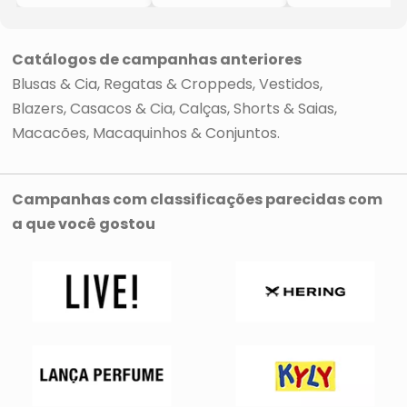
- Preta & Pink
Pedrarias
- Preta & Rosa
- Lily Daisy
- Preta
- Lily Daisy
- Lily Daisy
Catálogos de campanhas anteriores
Blusas & Cia
Regatas & Croppeds
Vestidos
Blazers, Casacos & Cia
Calças, Shorts & Saias
Macacões, Macaquinhos & Conjuntos
Campanhas com classificações parecidas com
a que você gostou