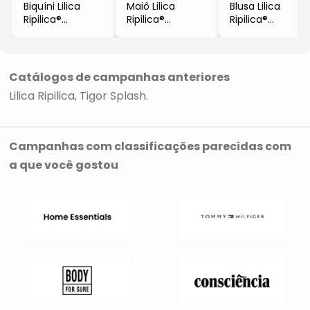
Biquíni Lilica
Maiô Lilica
Blusa Lilica
Ripilica®
Ripilica®
Ripilica®
- Rosa & Azul
- Rosa Escuro &
- Rosa Escuro
Azul
Catálogos de campanhas anteriores
Lilica Ripilica
Tigor Splash
Campanhas com classificações parecidas com
a que você gostou