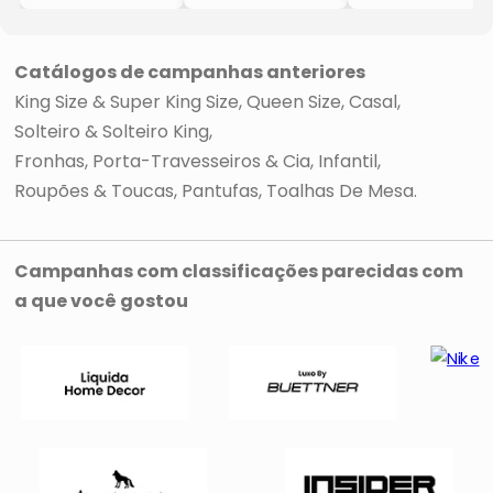
- Branco & Bege
- Cinza &
- Cinza &
- 4Pçs
Branco
Branco
- 300 Fios
- 4Pçs
- 4Pçs
- 300 Fios
- 300 Fios
Catálogos de campanhas anteriores
King Size & Super King Size
Queen Size
Casal
Solteiro & Solteiro King
Fronhas, Porta-Travesseiros & Cia
Infantil
Roupões & Toucas
Pantufas
Toalhas De Mesa
Campanhas com classificações parecidas com
a que você gostou