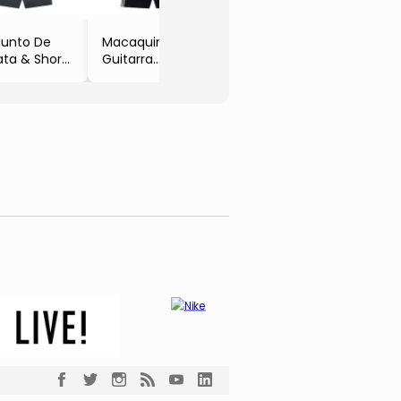
junto De
Macaquinho
ta & Short
Guitarra
anco &
- Preto & Off
a Escuro
White