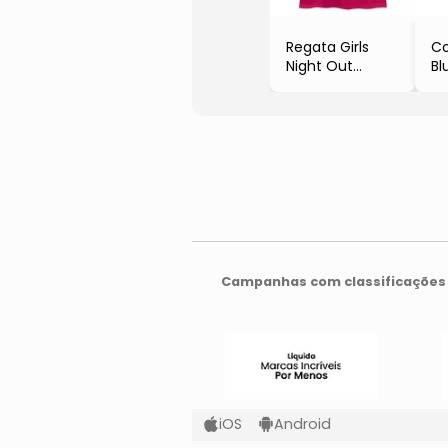
Regata Girls
Co
Night Out
Bl
- Rosa Escuro &
Fl
Rosa Claro
- 
Am
Campanhas com classificações 
iOS
Android