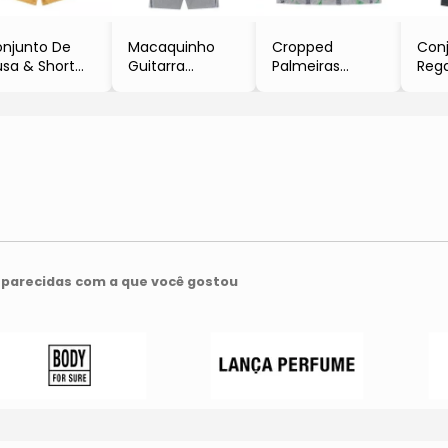
njunto De
Macaquinho
Cropped
Con
usa & Short
Guitarra
Palmeiras
Rega
oral
- Cinza & Preto
- Cinza & Verde
- Br
Preto &
Cinz
arelo
parecidas com a que você gostou