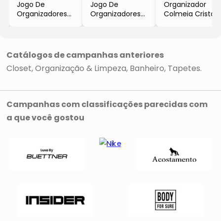
Jogo De
Jogo De
Organizador
Organizadores
Organizadores
Colmeia Cristal
Colmeia
Colmeia
Premium
Premium Bebê
Premium
- Incolor
- Incolor
- Incolor
- 30x40x30cm
- 14Pçs
- 15Pçs
- Vb Home
Catálogos de campanhas anteriores
- Vb Home
- Vb Home
Closet
Organização & Limpeza
Banheiro
Tapetes
Campanhas com classificações parecidas com
a que você gostou