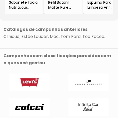
Sabonete Facial
Refil Batom
Espuma Para
Nutrituous
Matte Pure
Limpeza Anr
- 125ml
Color
- 100ml
- 88 Cosplay
- 3,5g
Catálogos de campanhas anteriores
Clinique
Estée Lauder
Mac
Tom Ford
Too Faced
Campanhas com classificações parecidas com
a que você gostou