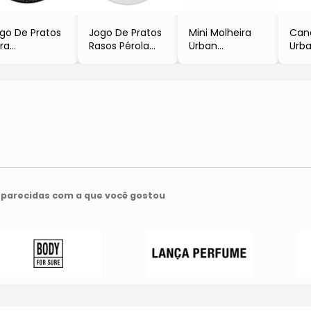
go De Pratos
Jogo De Pratos
Mini Molheira
Can
ra
Rasos Pérola
Urban
Urb
obremesa
- Branco
- Branca
- Br
rbecue
- 6Pçs
-
- 6P
Branco &
12,7xØ21,7x32,2cm
-
eto
- 40ml
12,7
6Pçs
- 3
- Al
Cer
parecidas com a que você gostou