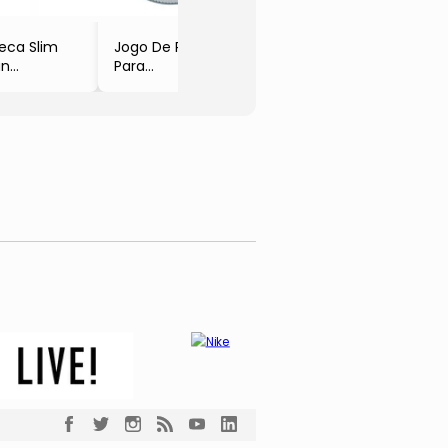
- 4,7x15,5cm
Preto
- 6Pçs
- 6Pç
eca Slim
Jogo De Pratos
- Alleanza
an
Para
Ceramica
anca
Sobremesa
çs
Renda
- Branco & Azul
xØ21,7x32,2cm
- 6Pçs
50ml
leanza
amica