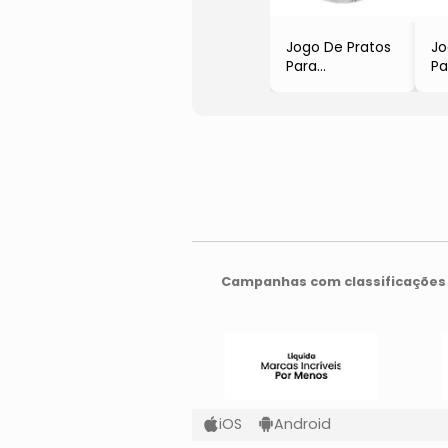
Jogo De Pratos
Jo
Para
Pa
Sobremesa
S
Mármore
Ba
- Cinza Claro &
- 
Preto
Pr
- 6Pçs
- 
- 195ml
Campanhas com classificações 
iOS
Android