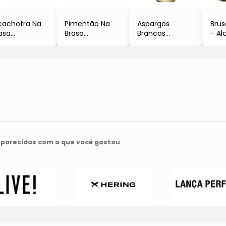
cachofra Na
Pimentão Na
Aspargos
Brus
asa
Brasa
Brancos
- Al
145g
- 180g
- Peru
- 2
La Pastina
- La Pastina
- 205g
- La
- La Pastina
parecidas com a que você gostou