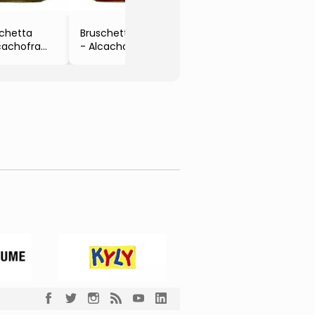
- La Pastina
chetta
Bruschetta
cachofra
- Alcachofra &
80g
Pimentão
 Pastina
- Itália
- 280g
- La Pastina