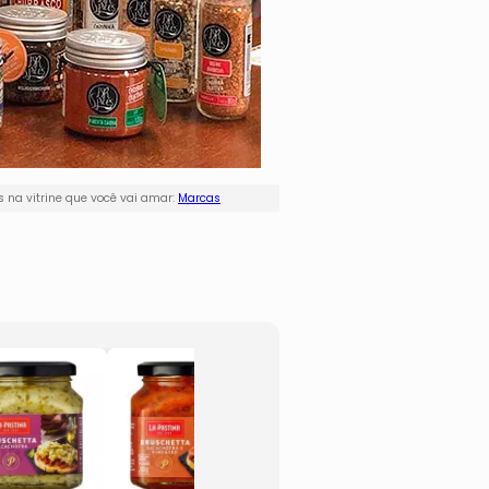
 na vitrine que você vai amar:
Marcas
Bruschetta
Molho
- Pimentão &
Gorgo
Jalapeño
- 320
- Itália
- La P
- 280g