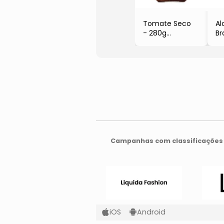
Tomate Seco
Al
- 280g
Br
- La Pastina
- 
- 
Campanhas com classificações 
iOS
Android