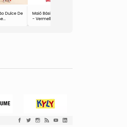
ão Dulce De
Maiô Básico
he
- Vermelho
ranja