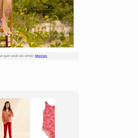
ne que você vai amar:
Marcas
Biquíni Cropped
Chapé
- Vermelho
Em M
- Off 