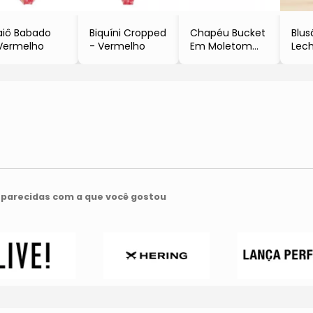
iô Babado
Biquíni Cropped
Chapéu Bucket
Blus
Vermelho
- Vermelho
Em Moletom
Lec
- Off White
- La
parecidas com a que você gostou