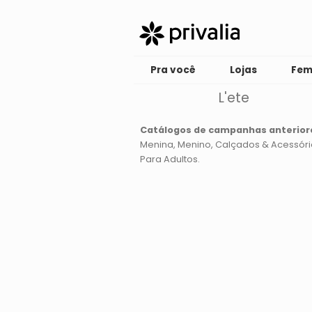
Pra você
Lojas
Fem
L'ete
Catálogos de campanhas anterior
Menina
Menino
Calçados & Acessóri
Para Adultos