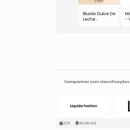
Blusão Dulce De
Ma
Leche
- 
- Laranja
Campanhas com classificações 
iOS
Android