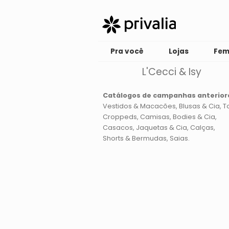
Pra você
Lojas
Fem
L'Cecci & Isy
Catálogos de campanhas anterior
Vestidos & Macacões
Blusas & Cia
T
Croppeds
Camisas, Bodies & Cia
Casacos, Jaquetas & Cia
Calças
Shorts & Bermudas
Saias