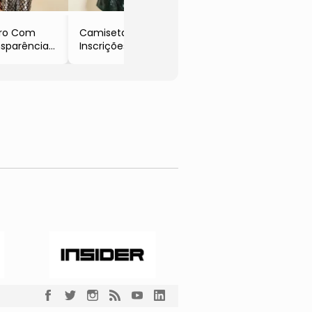
ero Com
Camiseta
nsparência
Inscrições
eto
- Preto