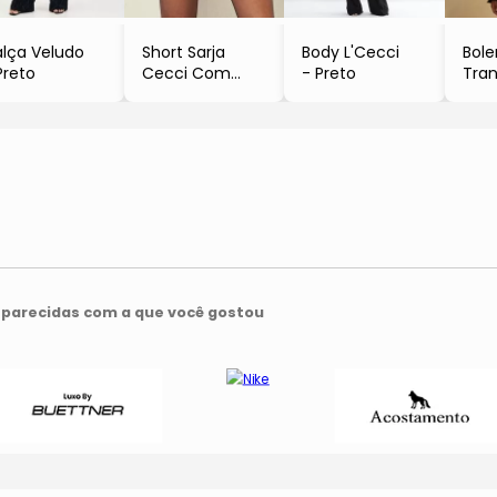
lça Veludo
Short Sarja
Body L'Cecci
Bol
Preto
Cecci Com
- Preto
Tra
Bordado
- Pr
Manual
- Preto
parecidas com a que você gostou