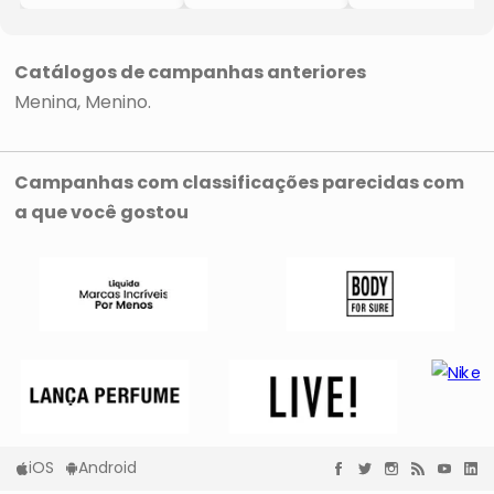
- Verde e Azul
Floral
Bermuda
Marinho
- Preto
- Amarelo &
- Kyly
Azul Marinho
Catálogos de campanhas anteriores
Menina
Menino
Campanhas com classificações parecidas com
a que você gostou
iOS
Android