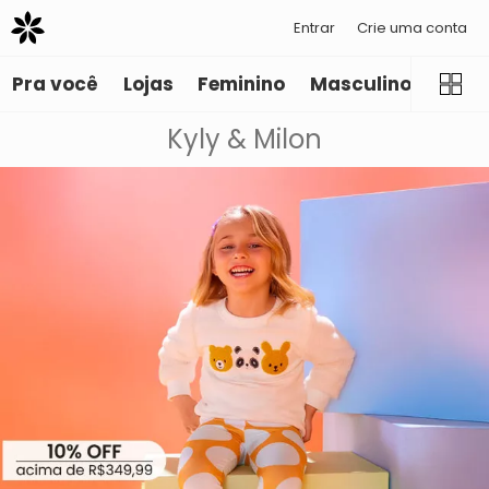
Entrar
Crie uma conta
Pra você
Lojas
Feminino
Masculino
Infant
Kyly & Milon