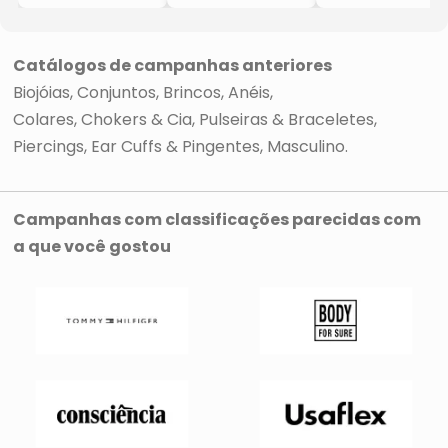
18K
18K
18K
- Incolor &
- Dourado
- Dourado &
Dourado
- 2,7x1,3cm
Preto
- 0,9x0,2cm
- 7,5x2,3cm
Catálogos de campanhas anteriores
Biojóias
Conjuntos
Brincos
Anéis
Colares, Chokers & Cia
Pulseiras & Braceletes
Piercings, Ear Cuffs & Pingentes
Masculino
Campanhas com classificações parecidas com
a que você gostou