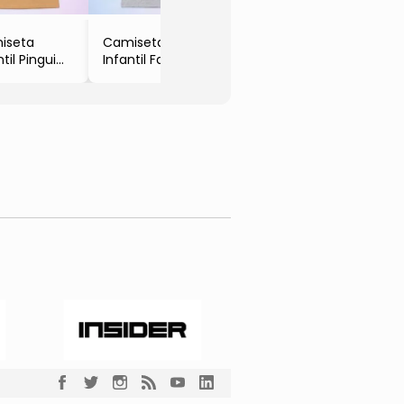
- King Joe
iseta
Camiseta
ntil Pinguim
Infantil Fake
ge & Off
News
te
- Cinza &
ng Joe
Vermelha
- King Joe