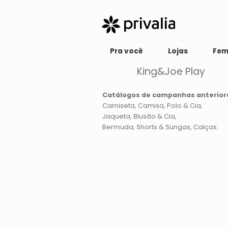
Pra você
Lojas
Fem
King&Joe Play
Catálogos de campanhas anterior
Camiseta
Camisa, Polo & Cia
Jaqueta, Blusão & Cia
Bermuda, Shorts & Sungas
Calças