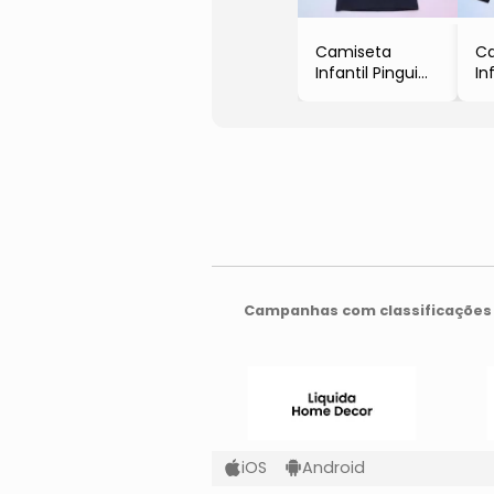
Camiseta
C
Infantil Pinguim
In
- Azul Marinho
N
& Off White
- 
- King Joe
Cl
- 
Campanhas com classificações 
iOS
Android