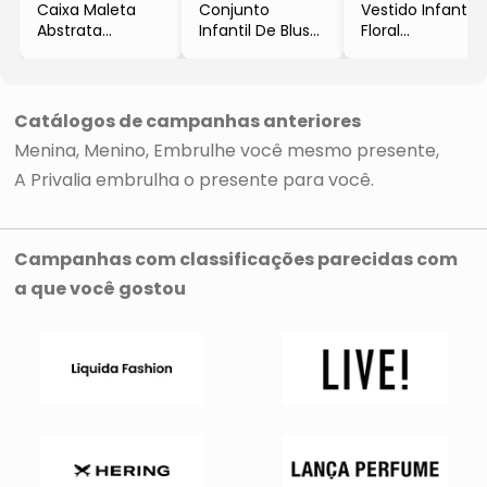
Caixa Maleta
Conjunto
Vestido Infantil
Abstrata
Infantil De Blusa
Floral
- Preta &
& Tapa Fralda
- Azul Claro &
Branca
- Branco & Pink
Coral
- 26x21x7,5cm
- Cromus
Catálogos de campanhas anteriores
Menina
Menino
Embrulhe você mesmo presente
A Privalia embrulha o presente para você
Campanhas com classificações parecidas com
a que você gostou