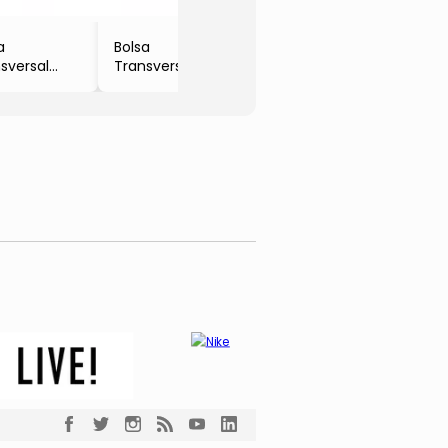
- 14x20x7cm
- LULUCA
a
Bolsa
sversal
Transversal
y Boop®
Snoopy®
eta &
- Lilás & Branca
melha
- 15x22x8cm
6x22x7cm
- SNOOPY
ETTY-BOOP