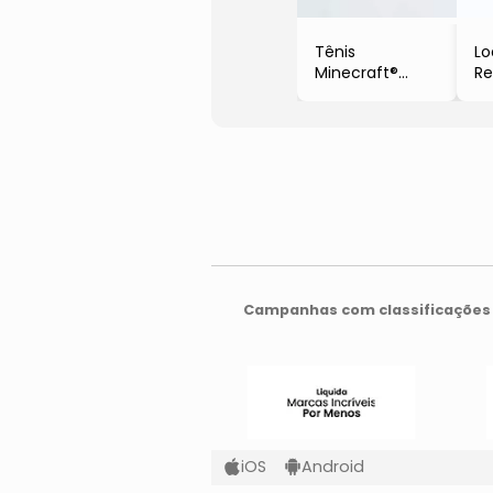
Tênis
Lo
Minecraft®
Re
- Branco & Lilás
- 
Campanhas com classificações 
iOS
Android