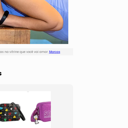
s na vitrine que você vai amar:
Marcas
s
Bolsa
Estojo
Transversal
Clara 
Luluca®
- Rosa
- Azul Claro &
Roxa