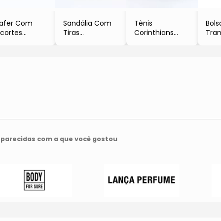
afer Com
Sandália Com
Tênis
Bols
cortes
Tiras
Corinthians
Tran
Amarelo
- Amarelo Claro
- Preto &
Bett
Branco
- Pr
Ver
- 1
- B
parecidas com a que você gostou