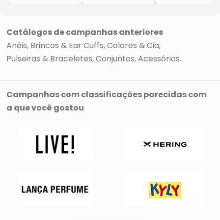
- Incolor &
Texturizado
- Rosa Escuro &
Prateado
- Prateado
Prateado
- Regulável
- 6cm
- Ø21cm
Catálogos de campanhas anteriores
Anéis
Brincos & Ear Cuffs
Colares & Cia
Pulseiras & Braceletes
Conjuntos
Acessórios
Campanhas com classificações parecidas com
a que você gostou