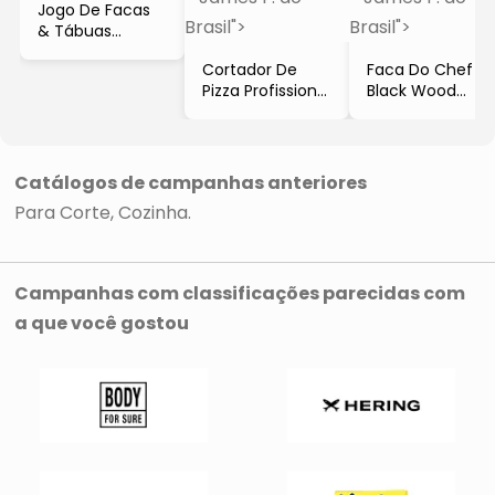
Jogo De Facas
Brasil">
Brasil">
& Tábuas
Colorê
Cortador De
Faca Do Chef
- Inox & Verde
Pizza Profissional
Black Wood
- 9Pçs
- Inox & Branco
- Inox & Preta
- James F. do
- 4"
- 6"
Brasil
- James F. do
- James F. do
Brasil
Brasil
Catálogos de campanhas anteriores
Para Corte
Cozinha
Campanhas com classificações parecidas com
a que você gostou