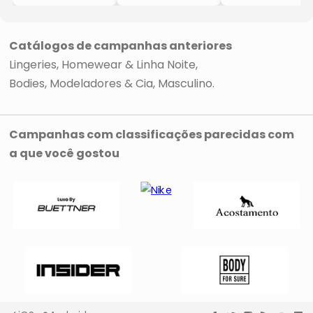
- Bege Claro
- Preto & Bege
- Branco &
- Hope
- 2Pçs
Preto
- Bonjour
- 2Pçs
- Hope
Catálogos de campanhas anteriores
Lingeries
Homewear & Linha Noite
Bodies, Modeladores & Cia
Masculino
Campanhas com classificações parecidas com
a que você gostou