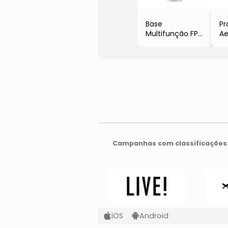
Base
Pr
Multifunção FPS
Ae
60
Sp
- Clara
- 
- 60g
- 
- Anasol
Campanhas com classificações 
iOS
Android