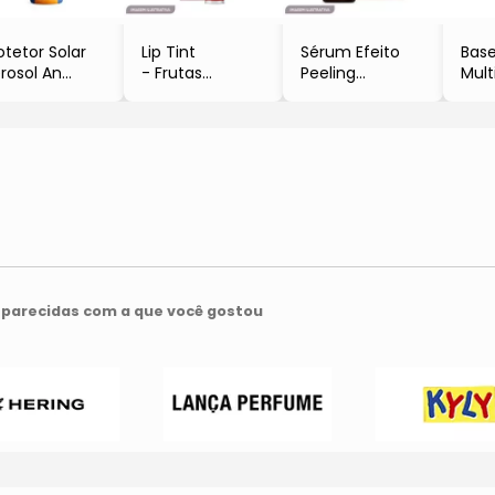
otetor Solar
Lip Tint
Sérum Efeito
Bas
rosol An
- Frutas
Peeling
Mult
ort FPS 50
Vermelhas
- 30ml
60
200ml
- 6ml
- Hidrabene
- M
Anasol
- Hidrabene
- 6
- An
parecidas com a que você gostou