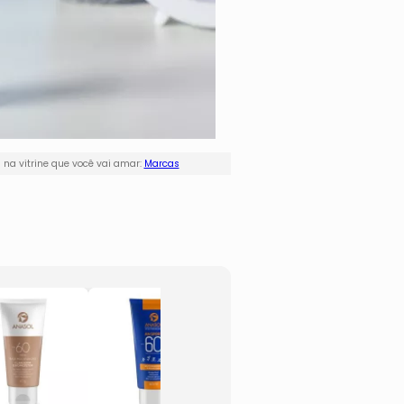
na vitrine que você vai amar:
Marcas
Lip Tint
Sérum
- Cereja
Matte
- 6ml
- 30m
- Hidrabene
- Hid