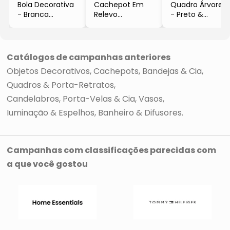
Bola Decorativa
Cachepot Em
Quadro Árvore
- Branca
Relevo
- Preto &
- Ø12cm
- Bege
Dourado
- Grillo
- 9x10x11cm
- 41x41x4,5cm
- Mart
- Mabruk
Catálogos de campanhas anteriores
Objetos Decorativos
Cachepots, Bandejas & Cia
Quadros & Porta-Retratos
Candelabros, Porta-Velas & Cia
Vasos
Iuminação & Espelhos
Banheiro & Difusores
Campanhas com classificações parecidas com
a que você gostou