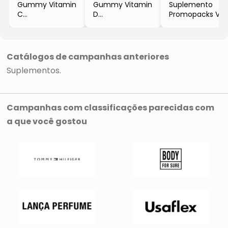
Gummy Vitamin
Gummy Vitamin
Suplemento
C
D
Promopacks Vit
- Tangerina
- Abacaxi
C + Vit D
- 30 Unidades
- 30 Unidades
- Abacaxi +
Tangerina
- 2 Unidades
Catálogos de campanhas anteriores
Suplementos
Campanhas com classificações parecidas com
a que você gostou