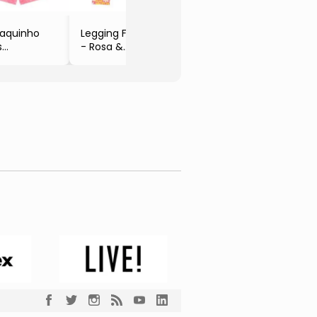
aquinho
Legging Floral
s
- Rosa &
sa &
Amarela
melho
- Duduka
uduka