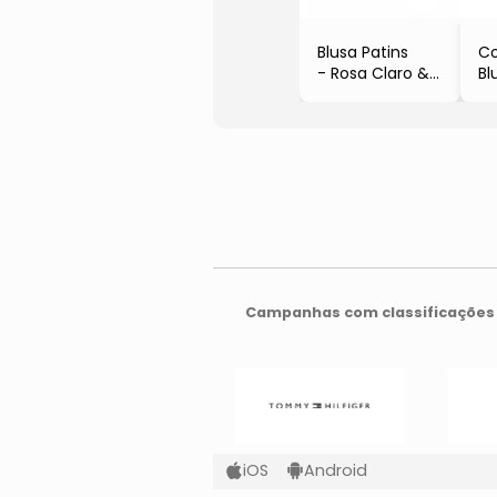
Blusa Patins
Co
- Rosa Claro &
Bl
Rosa
&
- Duduka
Bi
- 
Az
- 
Campanhas com classificações 
iOS
Android