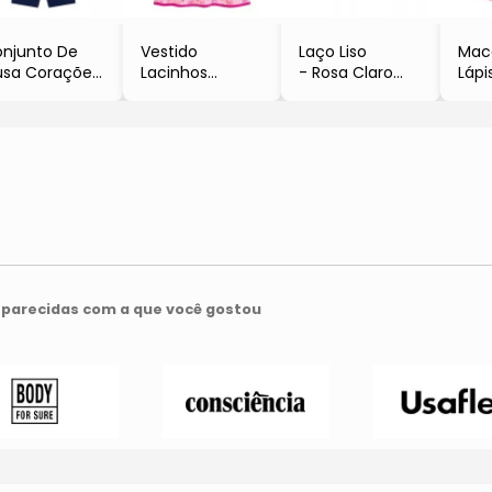
njunto De
Vestido
Laço Liso
Mac
usa Corações
Lacinhos
- Rosa Claro
Lápi
 Bermuda
- Rosa Claro &
- 6x10x1cm
- Ro
ker
Pink
- Gumii
Ver
Rosa Claro &
- Duduka
- D
ul Marinho
Duduka
parecidas com a que você gostou