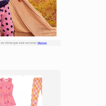
na vitrine que você vai amar:
Marcas
Conjunto De
Leggi
Regata & Saia
- Ros
Com Franzidos
Amare
- Rosa & Pink
- Gum
- Gumii