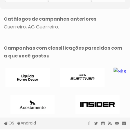
- Prata
- Ouro
Banhada A
- 4,5x1,5cm
- 21cm
Ródio Negro
- AG Guerreiro
- Guerreiro
- Prata
- 3x7,5cm
Catálogos de campanhas anteriores
- Guerreiro
Guerreiro
AG Guerreiro
Campanhas com classificações parecidas com
a que você gostou
iOS
Android