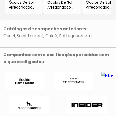
Óculos De Sol
Óculos De Sol
Óculos De Sol
Arredondado
Arredondado
Arredondado
- Azul Turquesa
- Bordô
- Marrom &
& Marrom
- Gucci
Amarelo
- Gucci
- Gucci
Catálogos de campanhas anteriores
Gucci
Saint Laurent
Chloé
Bottega Veneta
Campanhas com classificações parecidas com
a que você gostou