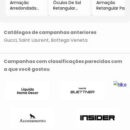
Armação
Óculos De Sol
Armação
Arredondada
Retangular
Retangular Para
Para Óculos De
- Prateado &
Óculos De Grau
Grau
Preto
- Preta & Bronze
- Preta & Taupe
- Gucci
- Gucci
Catálogos de campanhas anteriores
Gucci
Saint Laurent
Bottega Veneta
Campanhas com classificações parecidas com
a que você gostou