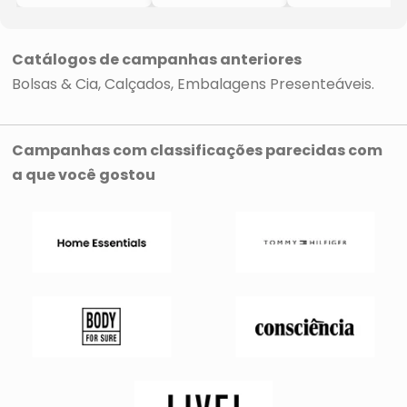
- Bordô
- Preta
Print
- 24x33x13cm
- 22x29x11cm
- Bege & Off
White
- 18x13x4cm
Catálogos de campanhas anteriores
Bolsas & Cia
Calçados
Embalagens Presenteáveis
Campanhas com classificações parecidas com
a que você gostou