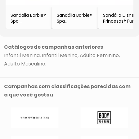
Sandália Barbie®
Sandália Barbie®
Sandália Disney
Spa
Spa
Princesas® Fun
- Rosa
- Rosa Claro
Glasses
- Grendene
- Grendene
- Azul Claro
- Grendene
Catálogos de campanhas anteriores
Infantil Menina
Infantil Menino
Adulto Feminino
Adulto Masculino
Campanhas com classificações parecidas com
a que você gostou