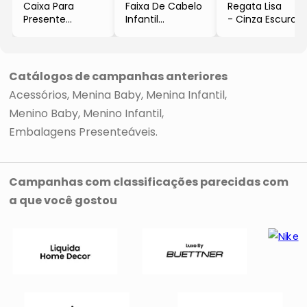
Caixa Para
Faixa De Cabelo
Regata Lisa
Presente
Infantil
- Cinza Escuro
Pequena
Folhagens
- Green
- Preta &
- Branca &
Branca
Verde
- 8x30x20cm
- Green
Catálogos de campanhas anteriores
Acessórios
Menina Baby
Menina Infantil
Menino Baby
Menino Infantil
Embalagens Presenteáveis
Campanhas com classificações parecidas com
a que você gostou