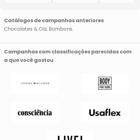
- 90g
Chocolate
Leite
- GoldKo
Branco Zero
- 150g
Açúcar
- GoldKo
- 180g
Catálogos de campanhas anteriores
- GoldKo
Chocolates & Cia
Bombons
Campanhas com classificações parecidas com
a que você gostou