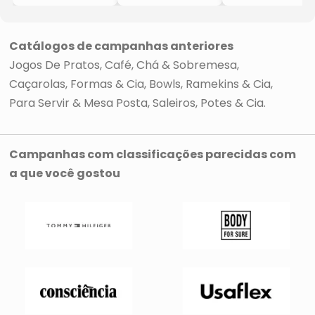
Diamante
Diamante
Diamante
- Branco
- Azul Claro
- Verde Claro
- 6Pçs
- 6Pçs
- 6Pçs
Catálogos de campanhas anteriores
Jogos De Pratos
Café, Chá & Sobremesa
Caçarolas, Formas & Cia
Bowls, Ramekins & Cia
Para Servir & Mesa Posta
Saleiros, Potes & Cia
Campanhas com classificações parecidas com
a que você gostou