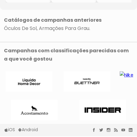
- Azul &
- Marrom &
Óculos De Grau
Dourado
Marrom Claro
- Bege claro &
Preta
Catálogos de campanhas anteriores
Óculos De Sol
Armações Para Grau
Campanhas com classificações parecidas com
a que você gostou
iOS
Android