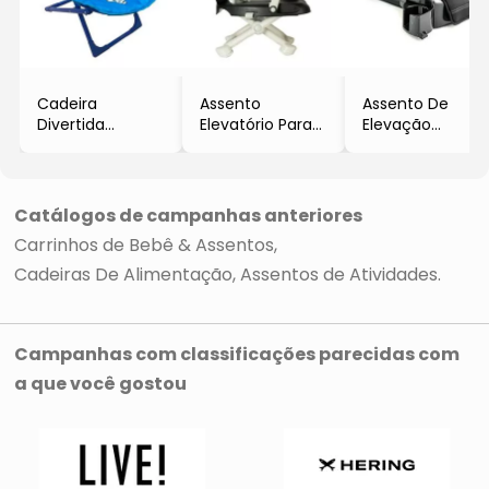
Cadeira
Assento
Assento De
Divertida
Elevatório Para
Elevação
Cachorrinho
Refeição Lily
Potenza
- Azul & Branca
- Preto
- Preto
- 63x48x67cm
- 49x37x41cm
- 23x45x43cm
Catálogos de campanhas anteriores
Carrinhos de Bebê & Assentos
Cadeiras De Alimentação
Assentos de Atividades
Campanhas com classificações parecidas com
a que você gostou