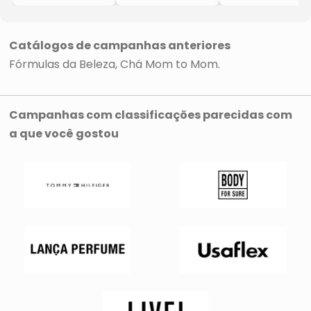
Colágeno +
Colágeno +
Colágeno +
Ácido
Ácido
Ácido
Hialurônico
Hialurônico
Hialurônico
- Tangerina
- Limão Com
- Chocolate
Catálogos de campanhas anteriores
Com Cúrcuma
Gengibre
- 240g
Fórmulas da Beleza
Chá Mom to Mom
- 200g
- 200g
Campanhas com classificações parecidas com
a que você gostou