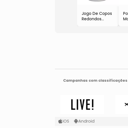
Jogo De Copos
Po
Redondos
M
- Incolor
C
- 2Pçs
Tr
- 90ml
- 
- Full Fit
- 1
- F
Campanhas com classificações 
iOS
Android