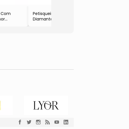
- Full F
e Com
Petisqueira
sor
Diamante
color
- Incolor
50ml
- 2,5x30x13cm
l Fit
- Full Fit