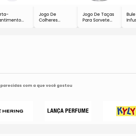
rta-
Jogo De
Jogo De Taças
Bul
antimento
Colheres
Para Sorvete
Infu
om Tampa &
Romantique
- Incolor
- In
ava
- Inox
- 6Pçs
- 7
Incolor
- 6Pçs
- 300ml
- Ful
,5L
- Full Fit
- Full Fit
ull Fit
parecidas com a que você gostou