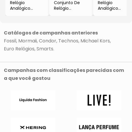
Relógio
Conjunto De
Relógio
Analógico
Relógio
Analógico
CE1112-9JN
Analógico
ES4949-1XN
- Rosê Gold &
CO2035MQU-
- Dourado &
Bege Claro
K5K, Colar & Par
Prateado
- Fossil
De Brincos
- Technos
Catálogos de campanhas anteriores
- Rosê Gold &
Fossil
Mormaii
Condor
Technos
Michael Kors
Cinza Escuro
- 3Pçs
Euro Relógios
Smarts
-
- Fossil
Campanhas com classificações parecidas com
a que você gostou