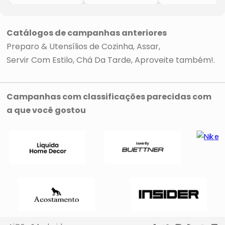
- Cinza & Preta
- Azul Escuro &
- Cristal
- 29x30x15cm
Bege Claro
- 3x30x17cm
-Lyor
- 2Pçs
- Wolff
- Wolff
Catálogos de campanhas anteriores
Preparo & Utensílios de Cozinha
Assar
Servir Com Estilo
Chá Da Tarde
Aproveite também!
Campanhas com classificações parecidas com
a que você gostou