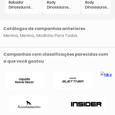
Babador
Body
Body
Dinossauros
Dinossauros
Dinossauros
- Verde Claro &
- Verde Claro &
- Verde Claro &
Amarelo
Laranja
Laranja
- Up Baby
- Up Baby
- Up Baby
Catálogos de campanhas anteriores
Menina
Menino
Modinha Para Todos
Campanhas com classificações parecidas com
a que você gostou