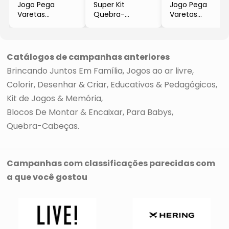
Jogo Pega
Super Kit
Jogo Pega
Varetas
Quebra-
Varetas
- Amarelo &
Cabeça, Jogo
- Verde Neon &
Verde
Da Memória &
Preto
- 31Pçs
Dominó Turma
- 32Pçs
- Xalingo
Da Mônica®
- Elka
Catálogos de campanhas anteriores
- 3 Jogos
Brincando Juntos Em Família
Jogos ao ar livre
- Toyster
Colorir, Desenhar & Criar
Educativos & Pedagógicos
Kit de Jogos & Memória
Blocos De Montar & Encaixar
Para Babys
Quebra-Cabeças
Campanhas com classificações parecidas com
a que você gostou