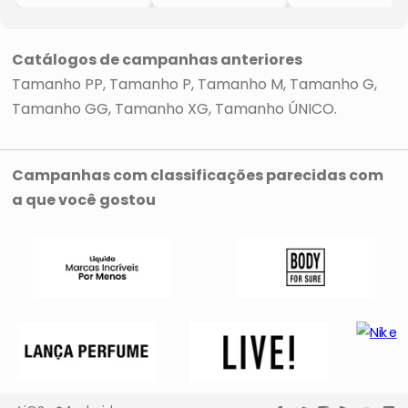
Amarração
- Preto
Jogger Abstrata
- Laranja
- Lança
- Azul Turquesa
- Lança
Perfume
& Verde Claro
Perfume
- Lança
Catálogos de campanhas anteriores
Perfume
Tamanho PP
Tamanho P
Tamanho M
Tamanho G
Tamanho GG
Tamanho XG
Tamanho ÚNICO
Campanhas com classificações parecidas com
a que você gostou