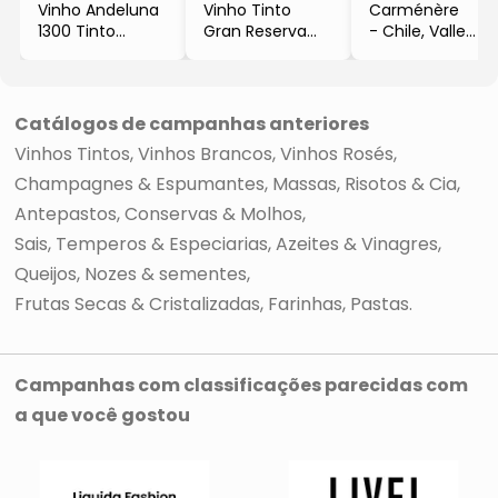
Vinho Andeluna
Vinho Tinto
Carménère
1300 Tinto
Gran Reserva
- Chile, Valle
- Malbec
- Cabernet
Central
- 2020
Sauvignon
- 750ml
- Argentina,
- 2020
- Concha Y
Mendoza
- Chile
Toro
Catálogos de campanhas anteriores
- 750ml
- 750ml
Vinhos Tintos
Vinhos Brancos
Vinhos Rosés
- Andeluna
- Concha y Toro
Champagnes & Espumantes
Massas, Risotos & Cia
Antepastos, Conservas & Molhos
Sais, Temperos & Especiarias
Azeites & Vinagres
Queijos
Nozes & sementes
Frutas Secas & Cristalizadas
Farinhas
Pastas
Campanhas com classificações parecidas com
a que você gostou