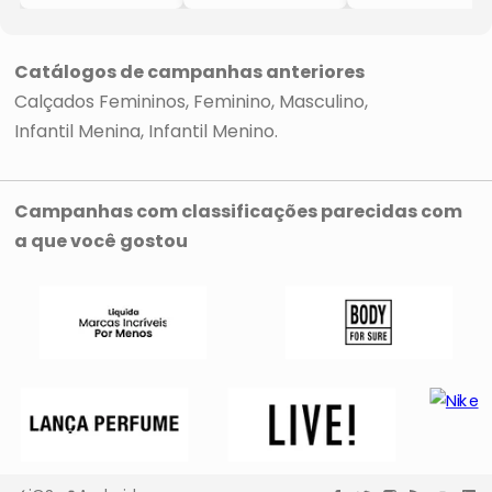
Branca
- Rosa Claro
- Bordô
- LILICA RIPILICA
- LEZ A LEZ
- Milon
& TIGOR
Catálogos de campanhas anteriores
Calçados Femininos
Feminino
Masculino
Infantil Menina
Infantil Menino
Campanhas com classificações parecidas com
a que você gostou