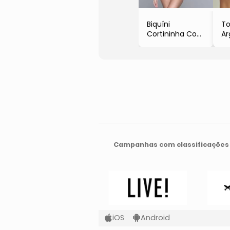
Biquíni
T
Cortininha Com
Ar
Tanga
- 
- Preto
- 
- Brazil Del Mar
Campanhas com classificações 
iOS
Android