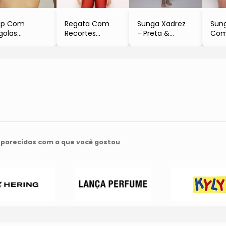
op Com
Regata Com
Sunga Xadrez
Sun
golas
Recortes
- Preta &
Com 
Preto
- Preta
Branca
- Pr
Empress Brasil
- Rygy
- Brazil Del Mar
Tur
- Ry
parecidas com a que você gostou