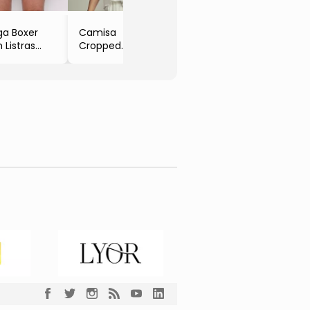
ga Boxer
Camisa
Listras
Cropped
eta & Azul
Texturizada
quesa
- Off White
gy
- Empress Brasil