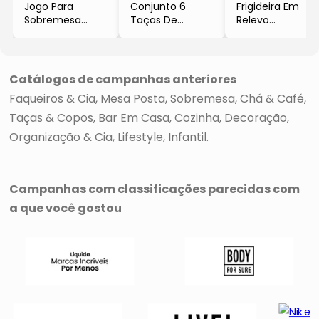
Jogo Para
Conjunto 6
Frigideira Em
Sobremesa
Taças De
Relevo
Angel
Acrílico Palm
- Bege
- Incolor
Tree 495Ml
- 4x38x22cm
- 5Pçs
- Lyor
Catálogos de campanhas anteriores
Faqueiros & Cia
Mesa Posta
Sobremesa
Chá & Café
Taças & Copos
Bar Em Casa
Cozinha
Decoração
Organização & Cia
Lifestyle
Infantil
Campanhas com classificações parecidas com
a que você gostou